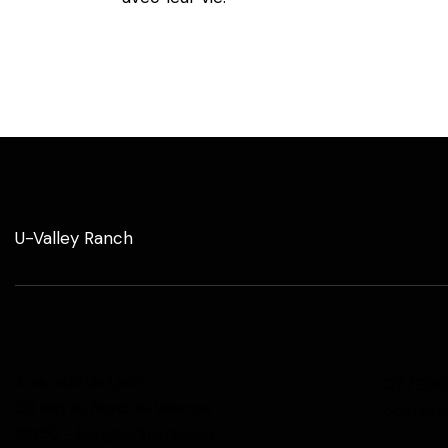
U-Valley Ranch
1h au sud de Lyon
077200
50 min au Nord de Valence
contact
38150 – Bougé-Chambalud