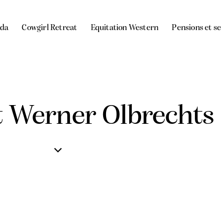
da
Cowgirl Retreat
Equitation Western
Pensions et s
t Werner Olbrechts