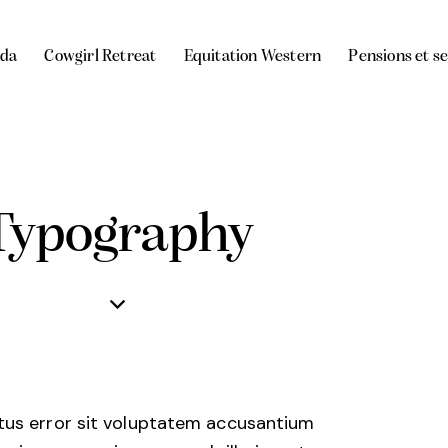
da
Cowgirl Retreat
Equitation Western
Pensions et s
Typography
atus error sit voluptatem accusantium