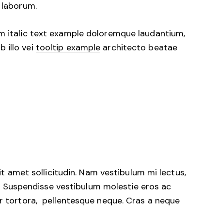
t laborum.
em italic text example doloremque laudantium,
 illo vei
tooltip example
architecto beatae
it amet sollicitudin. Nam vestibulum mi lectus,
t. Suspendisse vestibulum molestie eros ac
or tortora, pellentesque neque. Cras a neque